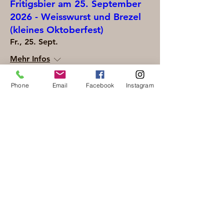
Fritigsbier am 25. September
2026 - Weisswurst und Brezel
(kleines Oktoberfest)
Fr., 25. Sept.
Mehr Infos
Phone
Email
Facebook
Instagram
Erfahre hier mehr.
Fritigsbier am 30. Oktober
2026 - Kürbissuppe mit und
ohne Würstchen
Fr., 30. Okt.
Mehr Infos