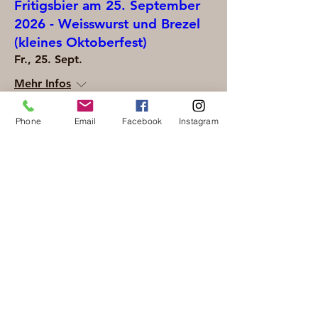
Fritigsbier am 25. September
2026 - Weisswurst und Brezel
(kleines Oktoberfest)
Fr., 25. Sept.
Mehr Infos
Phone
Email
Facebook
Instagram
Erfahre hier mehr.
Fritigsbier am 30. Oktober
2026 - Kürbissuppe mit und
ohne Würstchen
Fr., 30. Okt.
Mehr Infos