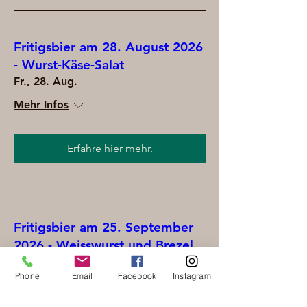
Fritigsbier am 28. August 2026
- Wurst-Käse-Salat
Fr., 28. Aug.
Mehr Infos
Erfahre hier mehr.
Fritigsbier am 25. September
2026 - Weisswurst und Brezel
(kleines Oktoberfest)
Phone
Email
Facebook
Instagram
Fr., 25. Sept.
Mehr Infos