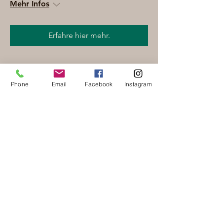
Mehr Infos
Erfahre hier mehr.
Phone
Email
Facebook
Instagram
Fritigsbier am 25. September
2026 - Weisswurst und Brezel
(kleines Oktoberfest)
Fr., 25. Sept.
Mehr Infos
Erfahre hier mehr.