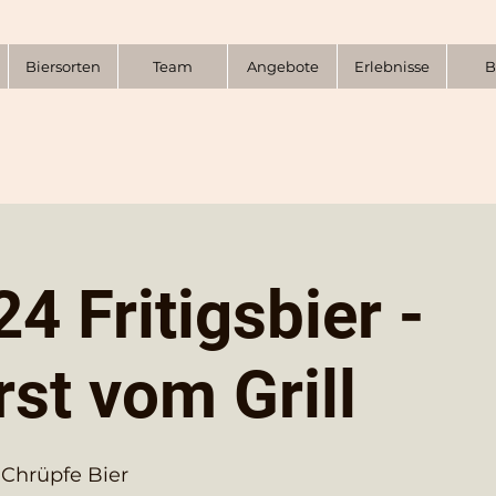
Biersorten
Team
Angebote
Erlebnisse
B
4 Fritigsbier -
st vom Grill
 Chrüpfe Bier