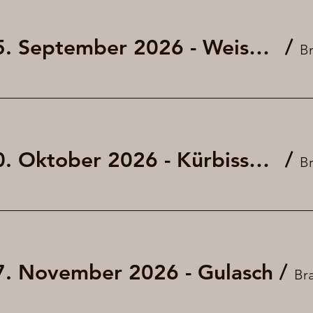
Fritigsbier am 25. September 2026 - Weisswurst und Brezel (kleines Oktoberfest)
/
Fritigsbier am 30. Oktober 2026 - Kürbissuppe mit und ohne Würstchen
/
27. November 2026 - Gulasch
/