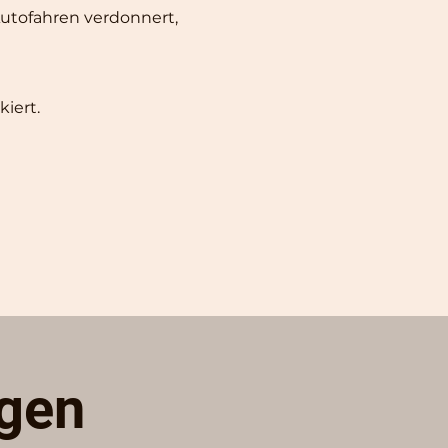
tofahren verdonnert, 
iert.
ngen