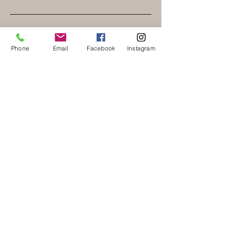
Fritigsbier am 25. September
Phone
Email
Facebook
Instagram
2026 - Weisswurst und Brezel
(kleines Oktoberfest)
Fr., 25. Sept.
Mehr Infos
Erfahre hier mehr.
Fritigsbier am 30. Oktober
2026 - Kürbissuppe mit und
ohne Würstchen
Fr., 30. Okt.