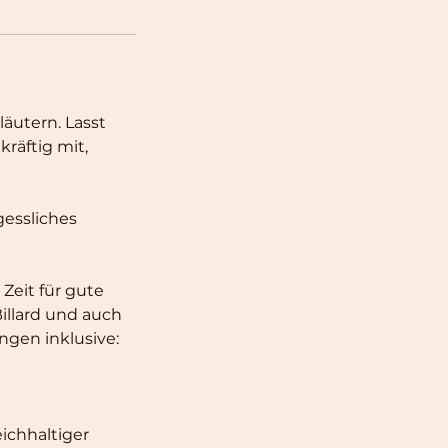
läutern. Lasst
räftig mit,
gessliches
Zeit für gute
Billard und auch
ungen inklusive:
eichhaltiger