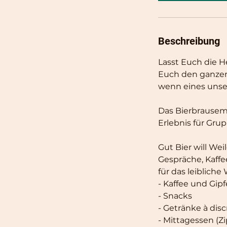
Beschreibung
Lasst Euch die He
Euch den ganzen 
wenn eines unser
Das Bierbrausemi
Erlebnis für Gru
Gut Bier will Wei
Gespräche, Kaffee
für das leibliche
- Kaffee und Gipfe
- Snacks
- Getränke à disc
- Mittagessen (Zi