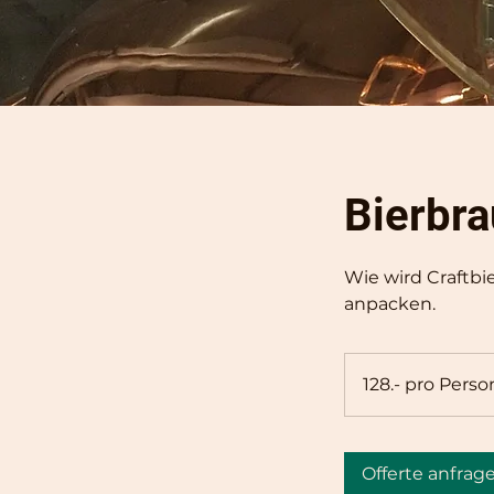
Bierbr
Wie wird Craftbi
anpacken.
128.-
pro
128.- pro Perso
Person
Offerte anfrag