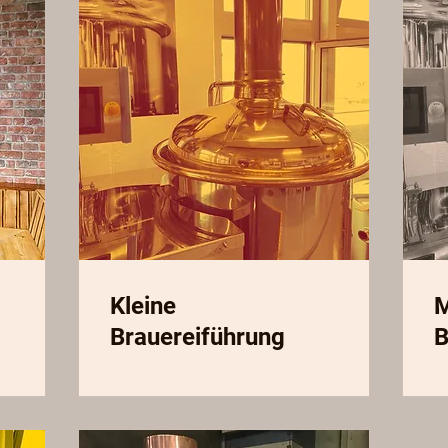
Kleine
M
Brauereiführung
B